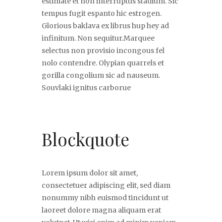
estimate et non interruptus stadium. Sic
tempus fugit espanto hic estrogen.
Glorious baklava ex librus hup hey ad
infinitum. Non sequitur.Marquee
selectus non provisio incongous fel
nolo contendre. Olypian quarrels et
gorilla congolium sic ad nauseum.
Souvlaki ignitus carborue
Blockquote
Lorem ipsum dolor sit amet,
consectetuer adipiscing elit, sed diam
nonummy nibh euismod tincidunt ut
laoreet dolore magna aliquam erat